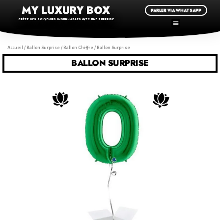
MY LUXURY BOX
PARLER VIA WHATSAPP
CRÉEZ DES SOUVENIRS INOUBLIABLES AVEC UNE SURPRISE
Accueil
/
Ballon Surprise
/
Ballon Chiffre
/ Ballon Surprise
BALLON SURPRISE