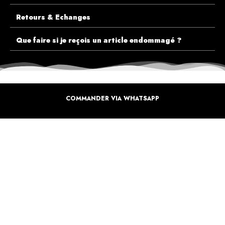
Retours & Echanges
Que faire si je reçois un article endommagé ?
COMMANDER VIA WHATSAPP
ECOUTEZ PLUTÔT NOS CLIENTS AVANT DE FAIRE VOTRE CHOIX
PLUS DE 10.000 CLIENTS
SATISFAITS
Inspirez-vous de la manière dont nos coffrets sont offertes à travers le monde. Grâce à
vous et à nos artistes pour un monde moins industrielle