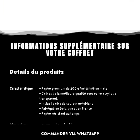
INFORMATIONS SUPPLÉMENTAIRE SUR
VOTRE COFFRET
Details du produits
Caracteristique
– Papier premium de 200 g / m² à finition mate.
– Cadres de la meilleure qualité avec verre acrylique
transparent.
– Inclus 1 cadre de couleur noir/blanc
– Fabriqué en Belgique et en France
– Papier résistant au temps
Dimensions
– 21×30 cm (standards)
– 30×40 cm (+5€)
COMMANDER VIA WHATSAPP
– 50×70 cm (+15€)