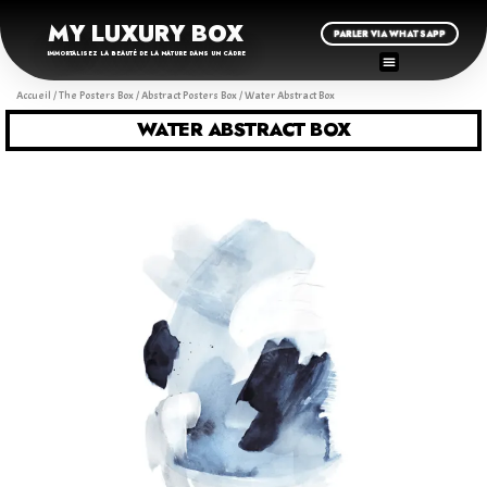
MY LUXURY BOX
PARLER VIA WHATSAPP
IMMORTALISEZ LA BEAUTÉ DE LA NATURE DANS UN CADRE
Accueil
/
The Posters Box
/
Abstract Posters Box
/ Water Abstract Box
WATER ABSTRACT BOX