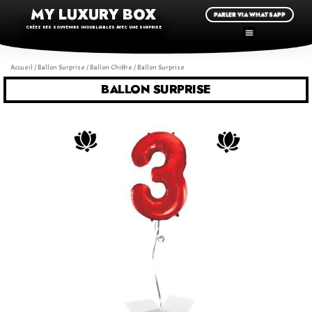
MY LUXURY BOX
PARLER VIA WHATSAPP
CRÉEZ DES SOUVENIRS INOUBLIABLES AVEC UNE SURPRISE
Accueil
/
Ballon Surprise
/
Ballon Chiffre
/ Ballon Surprise
BALLON SURPRISE