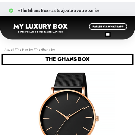
«The Ghans Box» a été ajouté à votre panier.
MY LUXURY BOX
PARLER VIA WHATSAPP
COFFRET DELUXE INÉGALÉ PAR NOS ARTISANS
Accueil
/
The Man Box
/ The Ghans Box
THE GHANS BOX