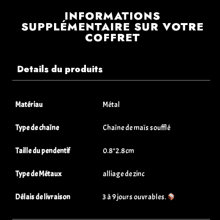
INFORMATIONS
SUPPLÉMENTAIRE SUR VOTRE
COFFRET
Details du produits
Matériau
Métal
Type de chaîne
Chaîne de maïs soufflé
Taille du pendentif
0.8*2.8cm
Type de Métaux
alliage de zinc
Délais de livraison
3 à 9 jours ouvrables.