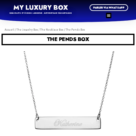
MY LUXURY BOX
PARLER VIA WHATSAPP
BRACELETS ET ÉCRINS LUMINEUX - AUTHENTIQUE PAR ARTISANS
Accueil
/
The Jewelry Box
/
The Necklace Box
/ The Pends Box
THE PENDS BOX