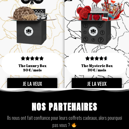










The Luxury Box
The Mysterie Box
50 € / mois
30 € / mois
JE LA VEUX
JE LA VEUX
NOS PARTENAIRES
Ils nous ont fait confiance pour leurs coffrets cadeaux, alors pourquoi
pas vous ?