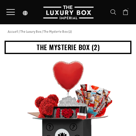
-
Accueil
/
The Luxury Box
/ The Mysterie Box (2)
THE MYSTERIE BOX (2)