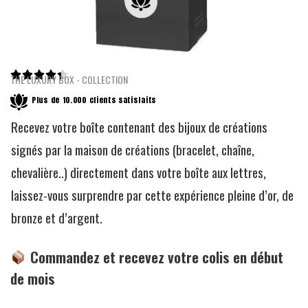





THE LUXURY BOX - COLLECTION
Plus de 10.000 clients satisfaits
Recevez votre boîte contenant des bijoux de créations
signés par la maison de créations (bracelet, chaîne,
chevalière..) directement dans votre boîte aux lettres,
laissez-vous surprendre par cette expérience pleine d’or, de
bronze et d’argent.
Commandez et recevez votre colis en début
de mois