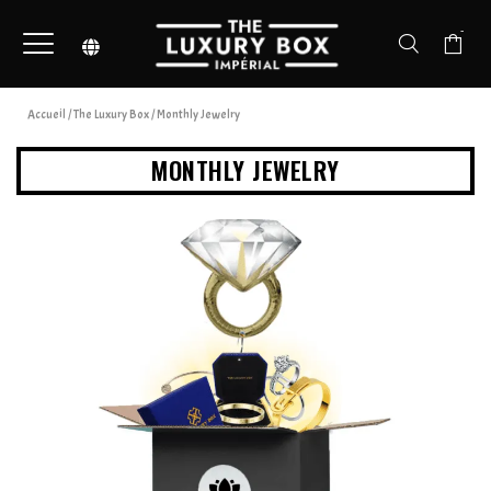
-
Accueil
/
The Luxury Box
/ Monthly Jewelry
MONTHLY JEWELRY