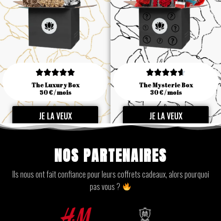










The Luxury Box
The Mysterie Box
50 € / mois
30 € / mois
JE LA VEUX
JE LA VEUX
NOS PARTENAIRES
Ils nous ont fait confiance pour leurs coffrets cadeaux, alors pourquoi
pas vous ?