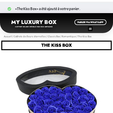
«The Kiss Box» a été ajouté à votre panier.
MY LUXURY BOX
PARLER VIA WHATSAPP
COFFRET DELUXE INÉGALÉ PAR NOS ARTISANS
Accueil
/
Coffrets de fleurs éternelles
/
Classic Box
/
Romantique
/ The Kiss Box
THE KISS BOX