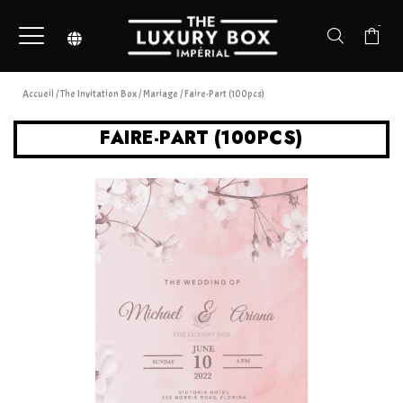
-
Accueil
/
The Invitation Box
/
Mariage
/ Faire-Part (100pcs)
FAIRE-PART (100PCS)