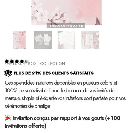





THE LUXURY BOX - COLLECTION
PLUS DE 91% DES CLIENTS SATISFAITS
Ces splendides invitations disponibles en plusieurs coloris et
100% personnalisable feront le bonheur de vos invités de
marque, simple et élégante vos invitations sont parfaite pour vos
cérémonies de prestige
Invitation conçus par rapport à vos gouts (+ 100
invitations offerte)