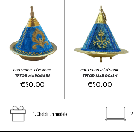
COLLECTION - CÉRÉMONIE
COLLECTION - CÉRÉMONIE
Tefor Marocain
TEFOR MAROCAIN
TEFOR MAROCAIN





Tefor Marocain





€
50.00
€
50.00
1. Choisir un modèle
2