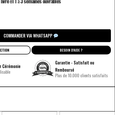
livré
en
1
à
3 semaines ouvrables
COMMANDER VIA WHATSAPP
UCTION
BESOIN D'AIDE ?
Garantie - Satisfait ou
ur Cérémonie
Remboursé
isable
Plus de 10.000 clients satisfaits