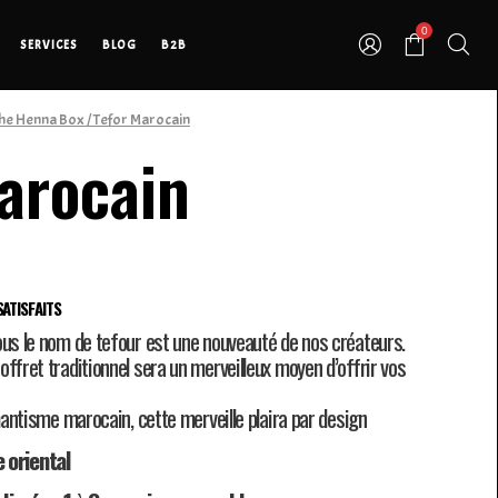
0
SERVICES
BLOG
B2B
he Henna Box
/ Tefor Marocain
arocain
ATISFAITS
ous le nom de tefour est une nouveauté de nos créateurs.
ffret traditionnel sera un merveilleux moyen d’offrir vos
omantisme marocain, cette merveille plaira par design
e oriental