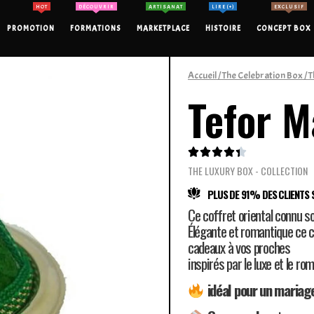
HOT
DÉCOUVRIR
ARTISANAT
LIRE (+)
EXCLUSIF
PROMOTION
FORMATIONS
MARKETPLACE
HISTOIRE
CONCEPT BOX
Accueil
/
The Celebration Box
/
T
Tefor M





THE LUXURY BOX - COLLECTION
PLUS DE 91% DES CLIENTS S
Ce coffret oriental connu s
Élégante et romantique ce co
cadeaux à vos proches
inspirés par le luxe et le r
idéal pour un mariag