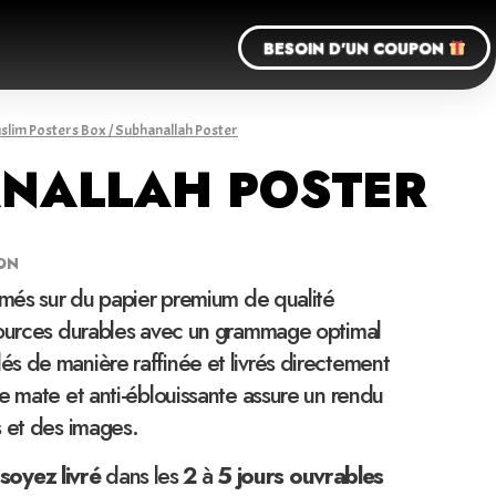
BESOIN D'UN COUPON
slim Posters Box
/ Subhanallah Poster
NALLAH POSTER
ON
imés sur du papier premium de qualité
sources durables avec un grammage optimal
s de manière raffinée et livrés directement
e mate et anti-éblouissante assure un rendu
s et des images.
soyez
livré
dans les
2
à
5 jours ouvrables