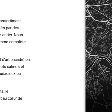
 assortiment
éés par des
 entier. Nous
 gamme complète
 d’art encadré en
urels calmes et
 audacieux ou
ns, le
nt au cœur de