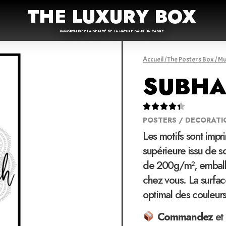
THE LUXURY BOX
IMMORTALISEZ LA BEAUTÉ DE LA NATURE DANS UN CADRE
Accueil
/
The Posters Box
/
Mu
SUBHA





POSTERS / DECORATI
Les motifs sont impr
supérieure issu de 
de 200g/m², emballé
chez vous. La surfac
optimal des couleur
Commandez
et