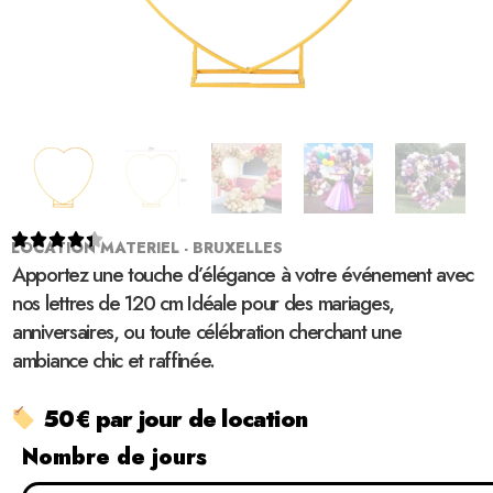





LOCATION MATERIEL - BRUXELLES
Apportez une touche d’élégance à votre événement avec
nos lettres de 120 cm Idéale pour des mariages,
anniversaires, ou toute célébration cherchant une
ambiance chic et raffinée.
50€ par jour de location
Nombre de jours