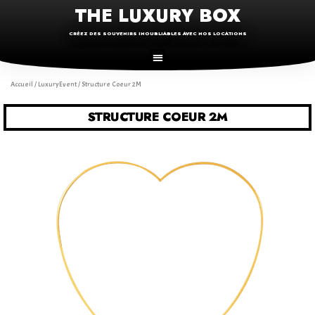
THE LUXURY BOX
CRÉEZ DES SOUVENIRS INOUBLIABLES AVEC NOS LOCATIONS
Accueil
/
LuxuryEvent
/ Structure Coeur 2M
STRUCTURE COEUR 2M