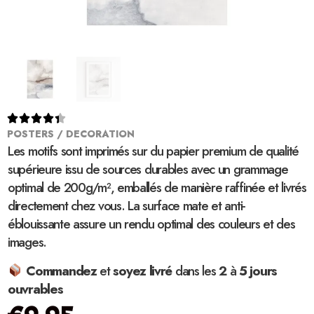





POSTERS / DECORATION
Les motifs sont imprimés sur du papier premium de qualité
supérieure issu de sources durables avec un grammage
optimal de 200g/m², emballés de manière raffinée et livrés
directement chez vous. La surface mate et anti-
éblouissante assure un rendu optimal des couleurs et des
images.
Commandez
et
soyez
livré
dans les
2
à
5 jours
ouvrables