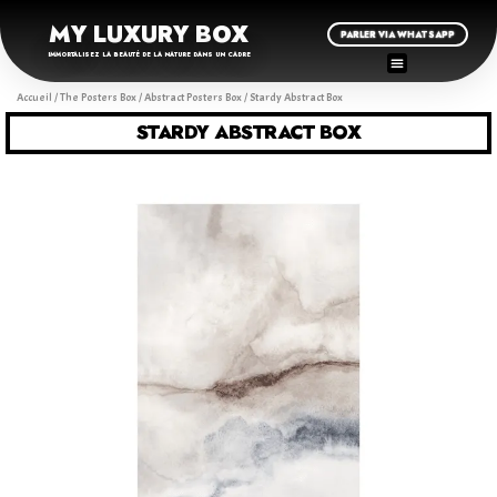
MY LUXURY BOX
PARLER VIA WHATSAPP
IMMORTALISEZ LA BEAUTÉ DE LA NATURE DANS UN CADRE
Accueil
/
The Posters Box
/
Abstract Posters Box
/ Stardy Abstract Box
STARDY ABSTRACT BOX