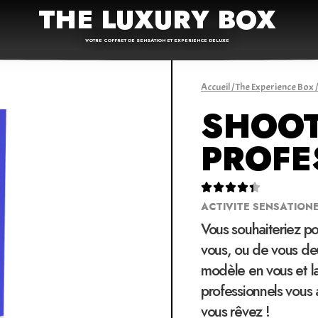
THE LUXURY BOX
VOTRE COFFRET DE SENSATION ET EXPERIENCE DELUXE
Accueil
/
The Experience Box
/
SHOOT
PROFE





ACTIVITE SENSATION
Vous souhaiteriez p
vous, ou de vous de
modèle en vous et l
professionnels vous 
vous rêvez !