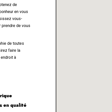
obtenez de
 bonheur en vous
isissez vous-
 prendre de vous
hie de toutes
rez faire la
 endroit à
rique
 en qualité