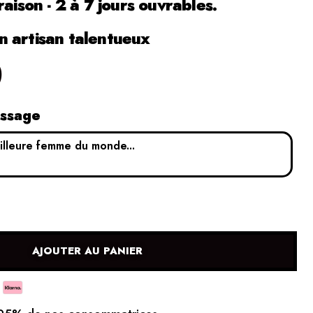
raison - 2 à 7 jours ouvrables.
 artisan talentueux
0
essage
AJOUTER AU PANIER