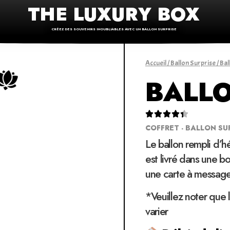
THE LUXURY BOX
CRÉEZ DES SOUVENIRS INOUBLIABLES AVEC UN BALLON SURPRISE
Accueil
/
Ballon Surprise
/
Bal
BALLO





COFFRET - BALLON SU
Le ballon rempli d’h
est livré dans une bo
une carte à message
*Veuillez noter que 
varier