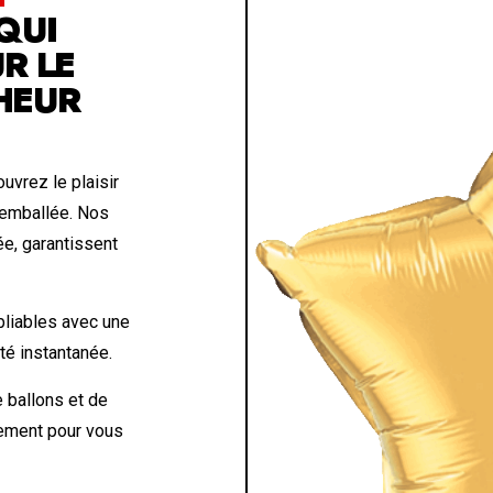
QUI
R LE
HEUR
uvrez le plaisir
 emballée. Nos
ée, garantissent
liables avec une
eté instantanée.
 ballons et de
lement pour vous