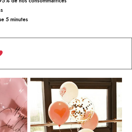
5% de nos consommatrices
ss
e 5 minutes