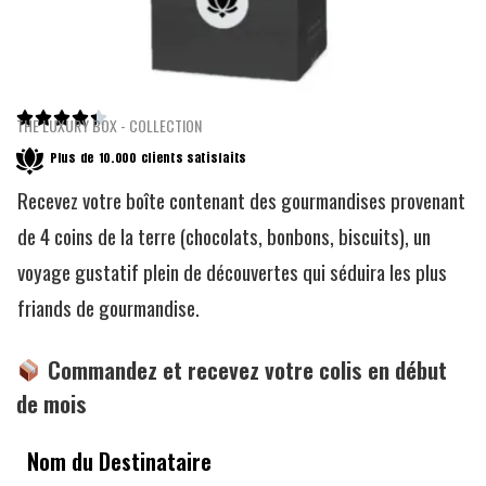





THE LUXURY BOX - COLLECTION
Plus de 10.000 clients satisfaits
Recevez votre boîte contenant des gourmandises provenant
de 4 coins de la terre (chocolats, bonbons, biscuits), un
voyage gustatif plein de découvertes qui séduira les plus
friands de gourmandise.
Commandez et recevez votre colis en début
de mois
Nom du Destinataire