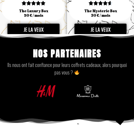










The Luxury Box
The Mysterie Box
50 € / mois
30 € / mois
JE LA VEUX
JE LA VEUX
NOS PARTENAIRES
Ils nous ont fait confiance pour leurs coffrets cadeaux, alors pourquoi
pas vous ?