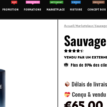
HOT
DÉCOUVRIR
ARTISANAT
LIRE (+)
EXCLUSIF
PROMOTION
FORMATIONS
MARKETPLACE
HISTOIRE
CONCEPT BOX
Accueil
/
Marketplace
/ Sauvage
Sauvage





VENDU PAR UN EXTERN
Plus de 91% des clie
Délais de livrai
Conçu & vendu p
€
65.00