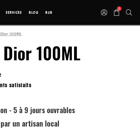
0
SERVICES
BLOG
B2B
 Dior 100ML
 Dior 100ML
E
nts satisfaits
son - 5 à 9 jours ouvrables
ar un artisan local