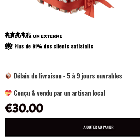





VENDU PAR UN EXTERNE
Plus de 91% des clients satisfaits
Délais de livraison - 5 à 9 jours ouvrables
Conçu & vendu par un artisan local
€
30.00
AJOUTER AU PANIER