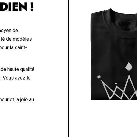
DIEN !
 moyen de
été de modèles
our la saint-
 de haute qualité
e. Vous avez le
eur et la joie au