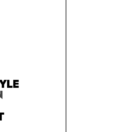
YLE
N
T