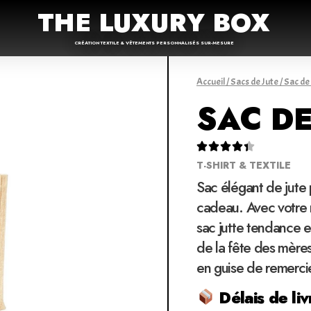
THE LUXURY BOX
CRÉATION TEXTILE & VÊTEMENTS PERSONNALISÉS SUR-MESURE
Accueil
/
Sacs de Jute
/ Sac de
SAC DE





T-SHIRT & TEXTILE
Sac élégant de jute
cadeau. Avec votre 
sac jutte tendance en
de la fête des mères 
en guise de remerc
Délais de liv