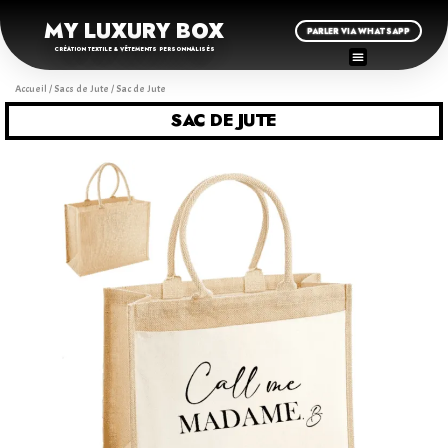
MY LUXURY BOX
PARLER VIA WHATSAPP
CRÉATION TEXTILE & VÊTEMENTS PERSONNALISÉS
Accueil
/
Sacs de Jute
/ Sac de Jute
SAC DE JUTE