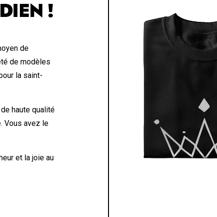
DIEN !
 moyen de
été de modèles
our la saint-
 de haute qualité
e. Vous avez le
eur et la joie au