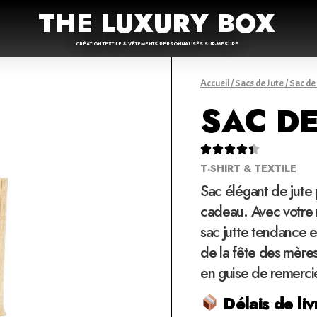
THE LUXURY BOX
CRÉATION TEXTILE & VÊTEMENTS PERSONNALISÉS SUR-MESURE
Accueil
/
Sacs de Jute
/ Sac de
SAC DE





T-SHIRT & TEXTILE
Sac élégant de jute
cadeau. Avec votre 
sac jutte tendance en
de la fête des mères 
en guise de remerc
Délais de liv