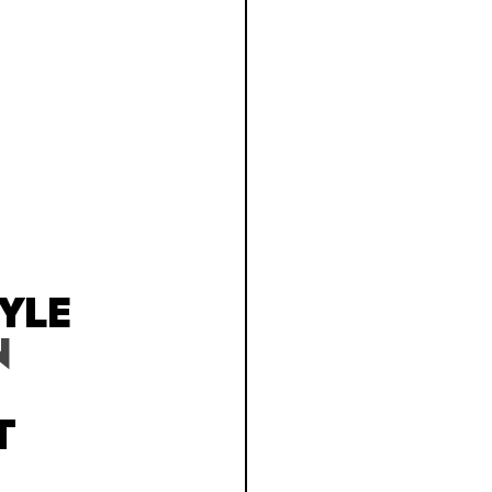
YLE
N
T