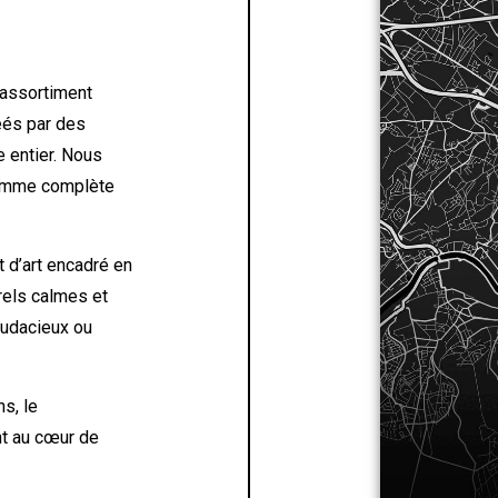
 assortiment
éés par des
 entier. Nous
 gamme complète
 d’art encadré en
urels calmes et
 audacieux ou
ns, le
nt au cœur de