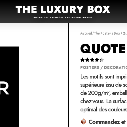
THE LUXURY BOX
IMMORTALISEZ LA BEAUTÉ DE LA NATURE DANS UN CADRE
Accueil
/
The Posters Box
/
Qu
QUOTE





POSTERS / DECORATI
Les motifs sont impr
supérieure issu de 
de 200g/m², emballé
chez vous. La surfac
optimal des couleur
Commandez
et