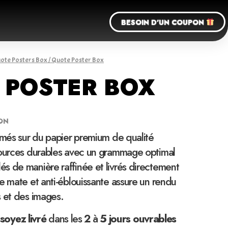
BESOIN D'UN COUPON
ote Posters Box
/ Quote Poster Box
 POSTER BOX
ON
imés sur du papier premium de qualité
sources durables avec un grammage optimal
s de manière raffinée et livrés directement
e mate et anti-éblouissante assure un rendu
s et des images.
soyez
livré
dans les
2
à
5 jours ouvrables