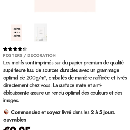





POSTERS / DECORATION
Les motifs sont imprimés sur du papier premium de qualité
supérieure issu de sources durables avec un grammage
optimal de 200g/m², emballés de manière raffinée et livrés
directement chez vous. La surface mate et anti-
éblouissante assure un rendu optimal des couleurs et des
images.
Commandez
et
soyez
livré
dans les
2
à
5 jours
ouvrables