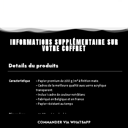
INFORMATIONS SUPPLÉMENTAIRE SUR
VOTRE COFFRET
Details du produits
Caracteristique
– Papier premium de 200 g / m² à finition mate.
– Cadres de la meilleure qualité avec verre acrylique
transparent.
– Inclus 1 cadre de couleur noir/blanc
– Fabriqué en Belgique et en France
– Papier résistant au temps
Dimensions
– 21×30 cm (standards)
– 30×40 cm (+5€)
COMMANDER VIA WHATSAPP
– 50×70 cm (+15€)