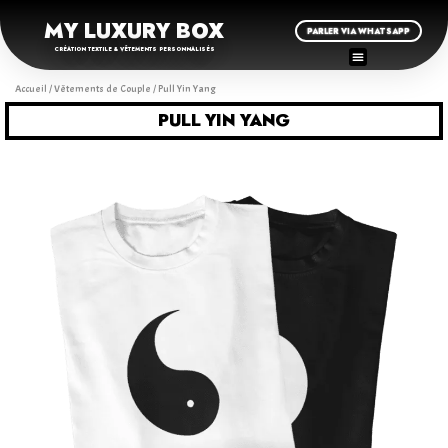
MY LUXURY BOX
PARLER VIA WHATSAPP
CRÉATION TEXTILE & VÊTEMENTS PERSONNALISÉS
Accueil
/
Vêtements de Couple
/ Pull Yin Yang
PULL YIN YANG