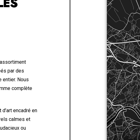
LES
 assortiment
éés par des
 entier. Nous
 gamme complète
 d’art encadré en
urels calmes et
 audacieux ou