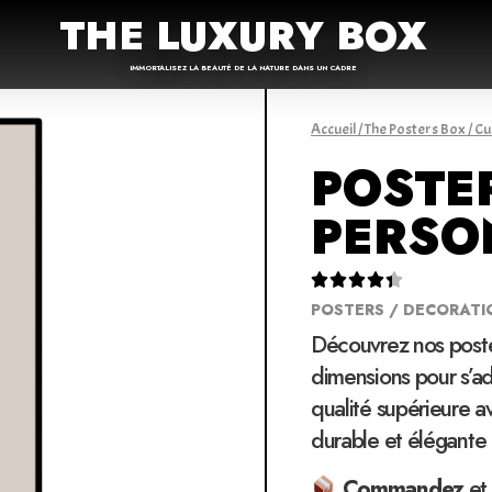
THE LUXURY BOX
IMMORTALISEZ LA BEAUTÉ DE LA NATURE DANS UN CADRE
Accueil
/
The Posters Box
/
Cu
POSTE
PERSO





POSTERS / DECORATI
Découvrez nos poste
dimensions pour s’ad
qualité supérieure a
durable et élégante
Commandez
et