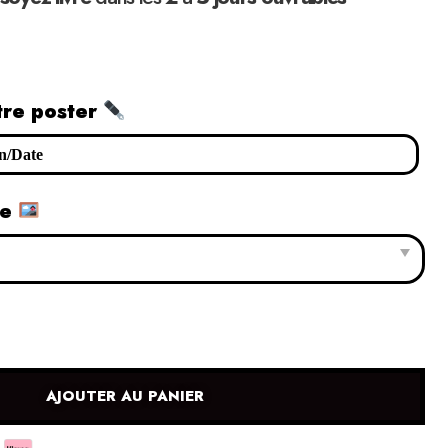
tre poster
le
AJOUTER AU PANIER