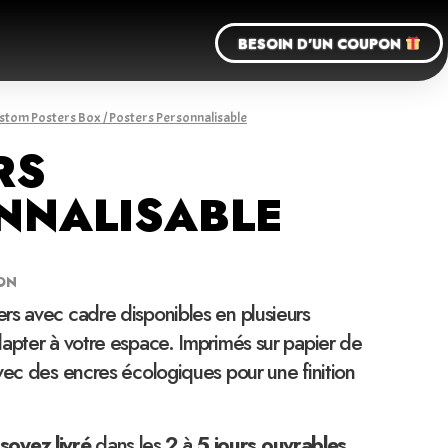
BESOIN D'UN COUPON
stom Posters Box
/ Posters Personnalisable
RS
NNALISABLE
ON
rs avec cadre disponibles en plusieurs
apter à votre espace. Imprimés sur papier de
vec des encres écologiques pour une finition
soyez
livré
dans les
2
à
5 jours ouvrables