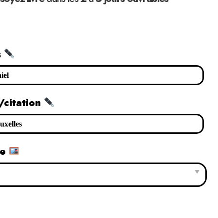
s
/citation
le