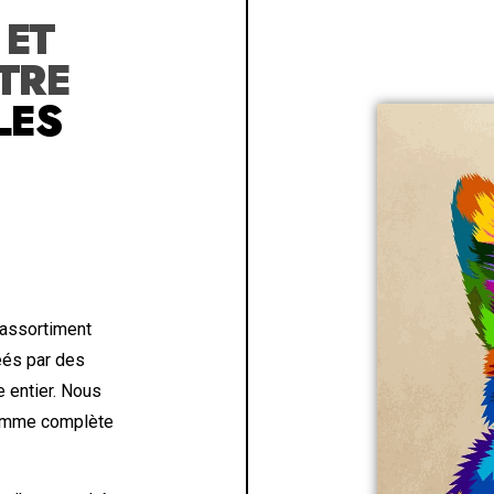
R
ET
TRE
LES
 assortiment
éés par des
 entier. Nous
 gamme complète