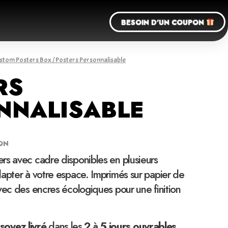
BESOIN D'UN COUPON
stom Posters Box
/ Posters Personnalisable
RS
NNALISABLE
ON
rs avec cadre disponibles en plusieurs
apter à votre espace. Imprimés sur papier de
vec des encres écologiques pour une finition
soyez
livré
dans les
2
à
5 jours ouvrables