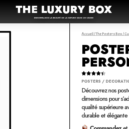
THE LUXURY BOX
IMMORTALISEZ LA BEAUTÉ DE LA NATURE DANS UN CADRE
Accueil
/
The Posters Box
/
Cu
POSTE
PERSO





POSTERS / DECORATI
Découvrez nos poste
dimensions pour s’ad
qualité supérieure a
durable et élégante
Commandez
et