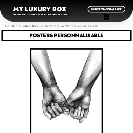
MY LUXURY BOX
PARLER VIA WHATSAPP
IMMORTALISEZ LA BEAUTÉ DE LA NATURE DANS UN CADRE
Accueil
/
The Posters Box
/
Custom Posters Box
/ Posters Personnalisable
POSTERS PERSONNALISABLE