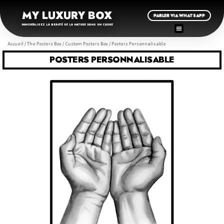
MY LUXURY BOX
PARLER VIA WHATSAPP
IMMORTALISEZ LA BEAUTÉ DE LA NATURE DANS UN CADRE
Accueil
/
The Posters Box
/
Custom Posters Box
/ Posters Personnalisable
POSTERS PERSONNALISABLE