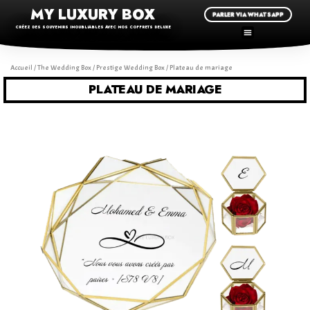
MY LUXURY BOX
PARLER VIA WHATSAPP
CRÉEZ DES SOUVENIRS INOUBLIABLES AVEC NOS COFFRETS DELUXE
Accueil
/
The Wedding Box
/
Prestige Wedding Box
/ Plateau de mariage
PLATEAU DE MARIAGE