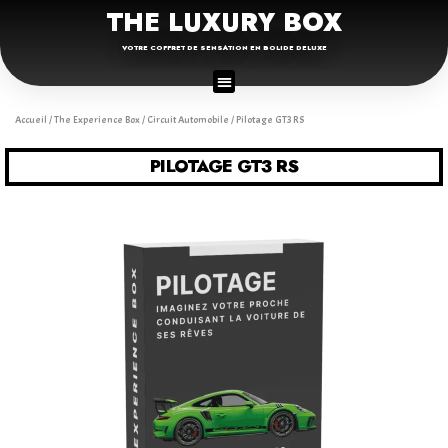
THE LUXURY BOX
VOTRE COFFRET DE SENSATION EN BOLIDE DELUXE
Accueil
/
The Experience Box
/
Circuit Automobile
/ Pilotage GT3 RS
PILOTAGE GT3 RS