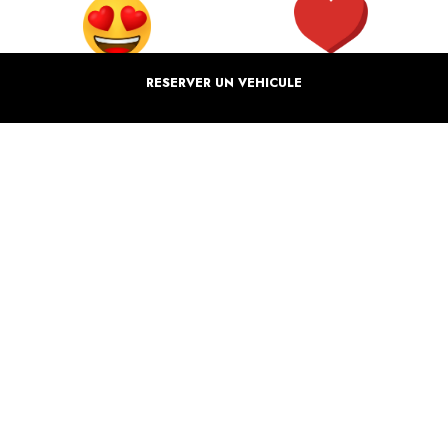
100% BONHEURS
MARQUE ENGAGÉE
RESERVER UN VEHICULE
Vous et vos proches seront heureux
Nous reversons un % de notre
grâce à nos activités
bénéfice à des associations
PRIX EQUITABLE
ÉCO-RESPONSABLE
Optez pour le meilleur rapport qualité
Nous nous efforçons à réduire notre
prix avec The Luxury Box
impact écologique
THE LUXURY BOX
VOTRE COFFRET DE SENSATION EN BOLIDE DELUXE