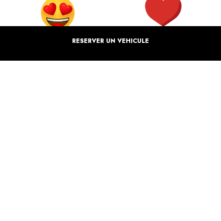
100% BONHEURS
MARQUE ENGAGÉE
RESERVER UN VEHICULE
Vous et vos proches seront heureux
Nous reversons un % de notre
grâce à nos activités
bénéfice à des associations
PRIX EQUITABLE
ÉCO-RESPONSABLE
Optez pour le meilleur rapport qualité
Nous nous efforçons à réduire notre
prix avec The Luxury Box
impact écologique
THE LUXURY BOX
VOTRE COFFRET DE SENSATION EN BOLIDE DELUXE