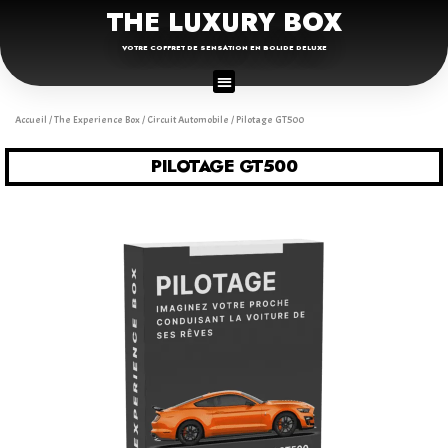
THE LUXURY BOX
VOTRE COFFRET DE SENSATION EN BOLIDE DELUXE
Accueil
/
The Experience Box
/
Circuit Automobile
/ Pilotage GT500
PILOTAGE GT500