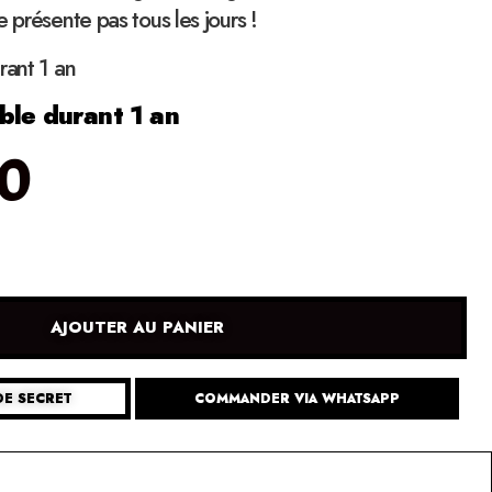
e présente pas tous les jours !
rant 1 an
ble durant 1 an
00
AJOUTER AU PANIER
DE SECRET
COMMANDER VIA WHATSAPP