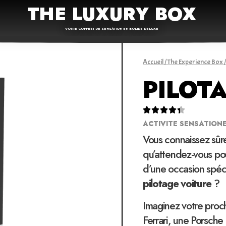
THE LUXURY BOX
VOTRE COFFRET DE SENSATION EN BOLIDE DELUXE
Accueil
/
The Experience Box
PILOTA





ACTIVITE SENSATION
Vous connaissez sû
qu’attendez-vous pou
d’une occasion spéc
pilotage voiture
?
Imaginez votre proch
Ferrari, une Porsche 