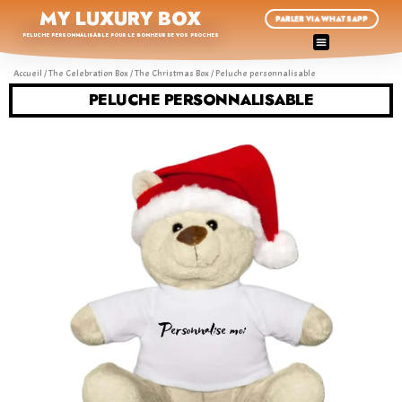
MY LUXURY BOX
PARLER VIA WHATSAPP
PELUCHE PERSONNALISABLE POUR LE BONHEUR DE VOS PROCHES
Accueil
/
The Celebration Box
/
The Christmas Box
/ Peluche personnalisable
PELUCHE PERSONNALISABLE