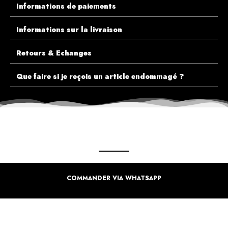
Informations de paiements
Informations sur la livraison
Retours & Echanges
Que faire si je reçois un article endommagé ?
ECOUTEZ PLUTÔT NOS CLIENTS AVANT DE FAIRE VOTRE CHOIX
COMMANDER VIA WHATSAPP
PLUS DE 10.000 CLIENTS
SATISFAITS