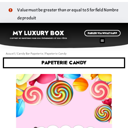
Value must be greater than or equal to 5 for field Nombre
de produit
MY LUXURY BOX
PARLER VIA WHATSAPP
COFFRET DE PAPETERIE POUR VOS ÉVÉNEMENTS ET VOS FÊTES
Accueil
/
Candy Bar Papeterie
/ Papeterie Candy
PAPETERIE CANDY