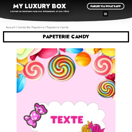
MY LUXURY BOX
PARLER VIA WHATSAPP
COFFRET DE PAPETERIE POUR VOS ÉVÉNEMENTS ET VOS FÊTES
Accueil
/
Candy Bar Papeterie
/ Papeterie Candy
PAPETERIE CANDY