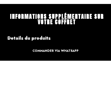
INFORMATIONS SUPPLÉMENTAIRE SUR
VOTRE COFFRET
Details du produits
COMMANDER VIA WHATSAPP
Création
Design par des professionnels
Caractéristique
Création pour votre sweet table
Informations de paiements
Informations sur la livraison
Retours & Echanges