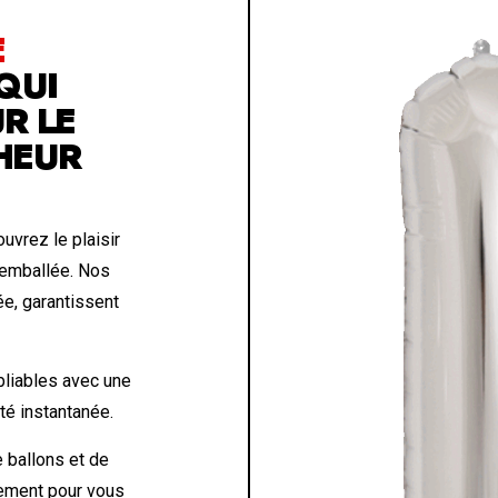
E
QUI
R LE
HEUR
uvrez le plaisir
 emballée. Nos
ée, garantissent
liables avec une
eté instantanée.
 ballons et de
lement pour vous