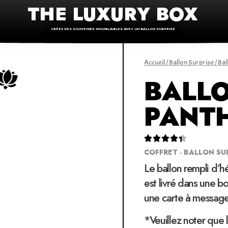
THE LUXURY BOX
CRÉEZ DES SOUVENIRS INOUBLIABLES AVEC UN BALLON SURPRISE
Accueil
/
Ballon Surprise
/
Bal
BALLO
PANT





COFFRET - BALLON SU
Le ballon rempli d’h
est livré dans une bo
une carte à message
*Veuillez noter que 