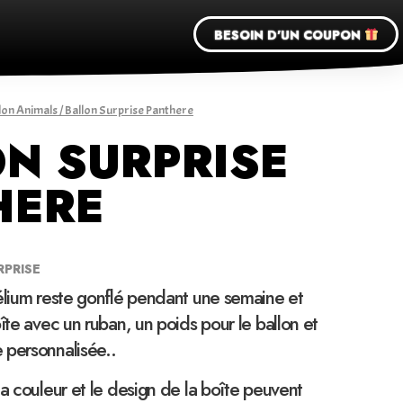
BESOIN D'UN COUPON
lon Animals
/ Ballon Surprise Panthere
N SURPRISE
HERE
RPRISE
élium reste gonflé pendant une semaine et
îte avec un ruban, un poids pour le ballon et
 personnalisée..
la couleur et le design de la boîte peuvent