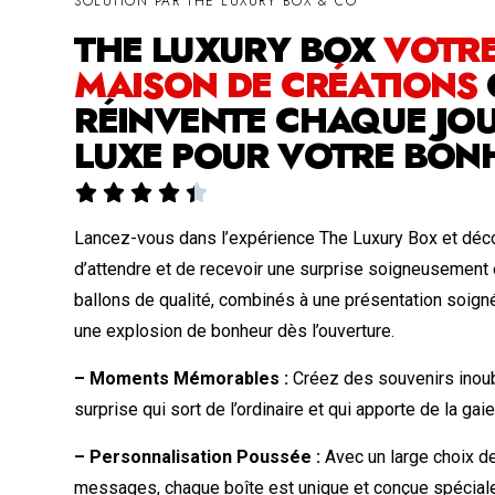
SOLUTION PAR THE LUXURY BOX & CO
THE LUXURY BOX
VOTR
MAISON DE CRÉATIONS
RÉINVENTE CHAQUE JOU
LUXE POUR VOTRE BON





Lancez-vous dans l’expérience The Luxury Box et déco
d’attendre et de recevoir une surprise soigneusement
ballons de qualité, combinés à une présentation soign
une explosion de bonheur dès l’ouverture.
– Moments Mémorables :
Créez des souvenirs inoub
surprise qui sort de l’ordinaire et qui apporte de la gai
– Personnalisation Poussée :
Avec un large choix de
messages, chaque boîte est unique et conçue spécia