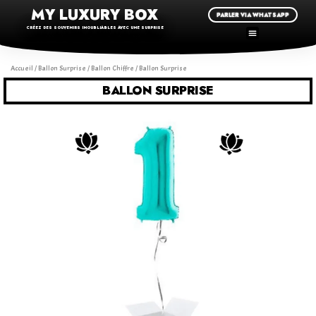
MY LUXURY BOX
PARLER VIA WHATSAPP
CRÉEZ DES SOUVENIRS INOUBLIABLES AVEC UNE SURPRISE
Accueil
/
Ballon Surprise
/
Ballon Chiffre
/ Ballon Surprise
BALLON SURPRISE