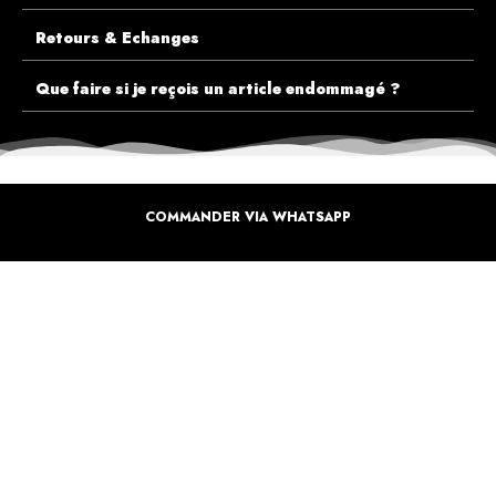
Retours & Echanges
Que faire si je reçois un article endommagé ?
COMMANDER VIA WHATSAPP
ECOUTEZ PLUTÔT NOS CLIENTS AVANT DE FAIRE VOTRE CHOIX
PLUS DE 10.000 CLIENTS
SATISFAITS
Inspirez-vous de la manière dont nos coffrets sont offertes à travers le monde. Grâce à
vous et à nos artistes pour un monde moins industrielle