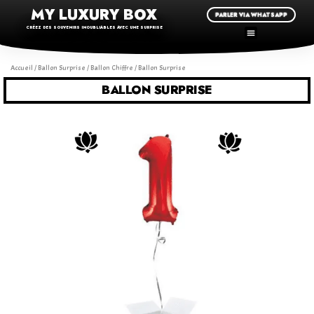
MY LUXURY BOX
PARLER VIA WHATSAPP
CRÉEZ DES SOUVENIRS INOUBLIABLES AVEC UNE SURPRISE
Accueil
/
Ballon Surprise
/
Ballon Chiffre
/ Ballon Surprise
BALLON SURPRISE