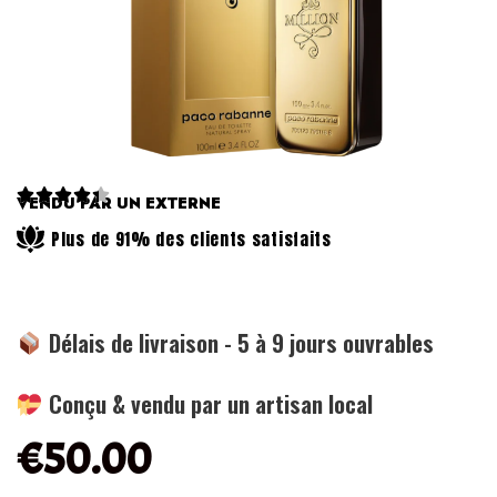





VENDU PAR UN EXTERNE
Plus de 91% des clients satisfaits
Délais de livraison - 5 à 9 jours ouvrables
Conçu & vendu par un artisan local
€
50.00