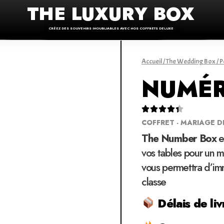
THE LUXURY BOX
CRÉEZ DES SOUVENIRS INOUBLIABLES AVEC NOS COFFRETS DELUXE
Accueil
/
The Wedding Box
/
P
NUMÉR





COFFRET - MARIAGE D
The Number Box
e
vos tables pour un m
vous permettra d’imm
classe
Délais de liv