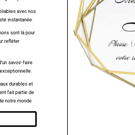
liables avec nos
ieté instantanée.
ions sont là pour
r refléter
d’un savoir-faire
é exceptionnelle.
iaux durables et
t fait partie de
 de notre monde.