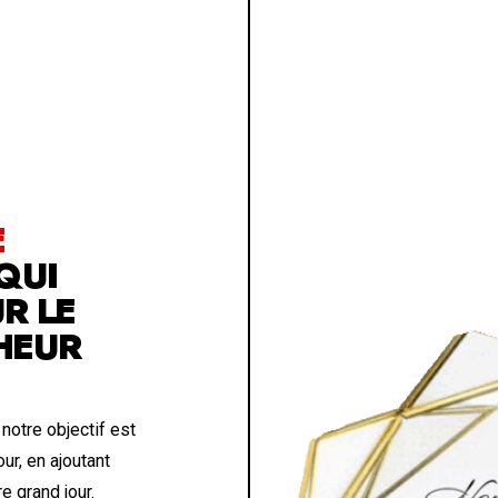
E
QUI
R LE
HEUR
notre objectif est
r, en ajoutant
e grand jour.