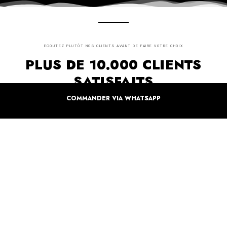
ECOUTEZ PLUTÔT NOS CLIENTS AVANT DE FAIRE VOTRE CHOIX
PLUS DE 10.000 CLIENTS
SATISFAITS
COMMANDER VIA WHATSAPP
Inspirez-vous de la manière dont nos coffrets sont offertes à travers le monde. Grâce à
vous et à nos artistes pour un monde moins industrielle