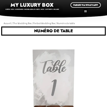
MY LUXURY BOX
PARLER VIA WHATSAPP
CRÉEZ DES SOUVENIRS INOUBLIABLES AVEC NOS COFFRETS DELUXE
Accueil
/
The Wedding Box
/
Perfect Wedding Box
/ Numéro de table
NUMÉRO DE TABLE