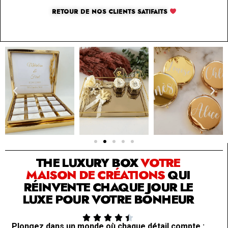
RETOUR DE NOS CLIENTS SATIFAITS
SOLUTION PAR THE LUXURY BOX & CO
THE LUXURY BOX
VOTRE
MAISON DE CRÉATIONS
QUI
RÉINVENTE CHAQUE JOUR LE
LUXE POUR VOTRE BONHEUR





Plongez dans un monde où chaque détail compte :