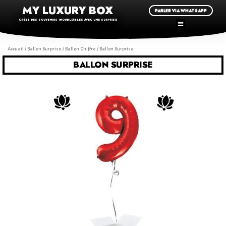
MY LUXURY BOX
PARLER VIA WHATSAPP
CRÉEZ DES SOUVENIRS INOUBLIABLES AVEC UNE SURPRISE
Accueil
/
Ballon Surprise
/
Ballon Chiffre
/ Ballon Surprise
BALLON SURPRISE