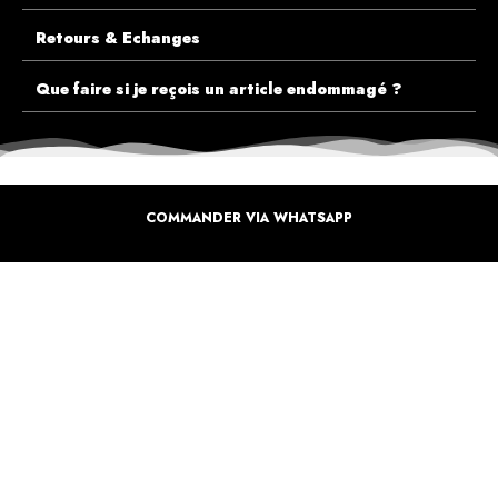
Retours & Echanges
Que faire si je reçois un article endommagé ?
COMMANDER VIA WHATSAPP
ECOUTEZ PLUTÔT NOS CLIENTS AVANT DE FAIRE VOTRE CHOIX
PLUS DE 10.000 CLIENTS
SATISFAITS
Inspirez-vous de la manière dont nos coffrets sont offertes à travers le monde. Grâce à
vous et à nos artistes pour un monde moins industrielle