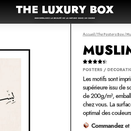
THE LUXURY BOX
IMMORTALISEZ LA BEAUTÉ DE LA NATURE DANS UN CADRE
Accueil
/
The Posters Box
/
Mu
MUSLI





POSTERS / DECORATI
Les motifs sont impr
supérieure issu de 
de 200g/m², emballé
chez vous. La surfac
optimal des couleur
Commandez
et