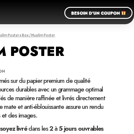
BESOIN D'UN COUPON
slim Posters Box
/ Muslim Poster
M POSTER
ON
imés sur du papier premium de qualité
sources durables avec un grammage optimal
s de manière raffinée et livrés directement
e mate et anti-éblouissante assure un rendu
s et des images.
soyez
livré
dans les
2
à
5 jours ouvrables