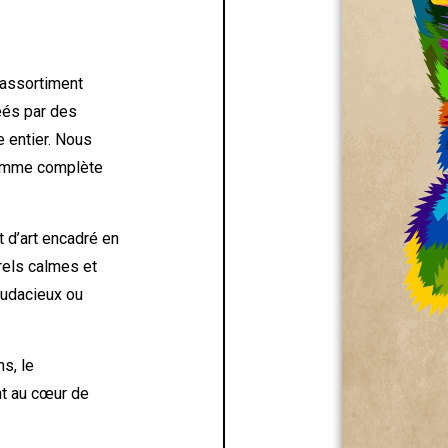
 assortiment
éés par des
 entier. Nous
 gamme complète
 d’art encadré en
urels calmes et
 audacieux ou
ns, le
nt au cœur de