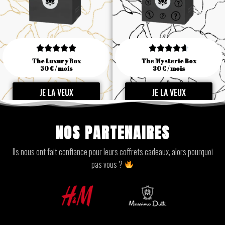










The Luxury Box
The Mysterie Box
50 € / mois
30 € / mois
JE LA VEUX
JE LA VEUX
NOS PARTENAIRES
Ils nous ont fait confiance pour leurs coffrets cadeaux, alors pourquoi
pas vous ?