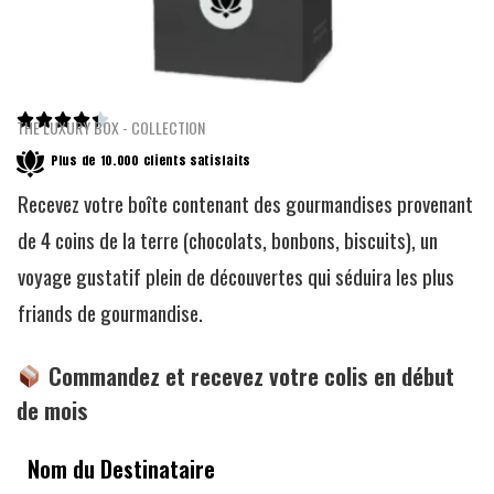





THE LUXURY BOX - COLLECTION
Plus de 10.000 clients satisfaits
Recevez votre boîte contenant des gourmandises provenant
de 4 coins de la terre (chocolats, bonbons, biscuits), un
voyage gustatif plein de découvertes qui séduira les plus
friands de gourmandise.
Commandez et recevez votre colis en début
de mois
Nom du Destinataire