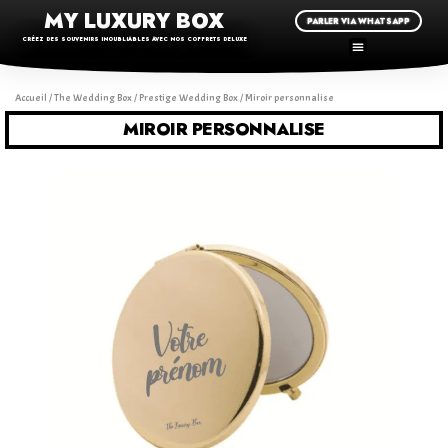
MY LUXURY BOX
PARLER VIA WHATSAPP
CRÉEZ DES SOUVENIRS INOUBLIABLES AVEC NOS COFFRETS DELUXE
Accueil
/
The Wedding Box
/
Prestige Wedding Box
/ Miroir personnalise
MIROIR PERSONNALISE