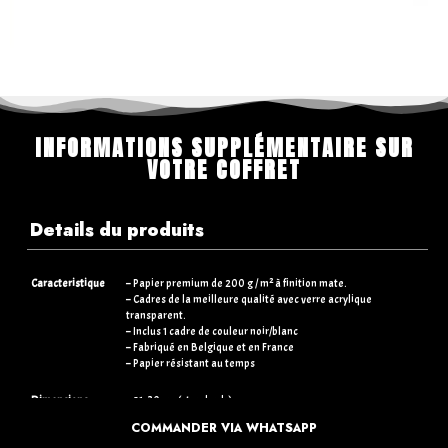
INFORMATIONS SUPPLÉMENTAIRE SUR
VOTRE COFFRET
Details du produits
Caracteristique
– Papier premium de 200 g / m² à finition mate.
– Cadres de la meilleure qualité avec verre acrylique
transparent.
– Inclus 1 cadre de couleur noir/blanc
– Fabriqué en Belgique et en France
– Papier résistant au temps
Dimensions
– 21×30 cm (standards)
– 30×40 cm (+5€)
COMMANDER VIA WHATSAPP
– 50×70 cm (+15€)