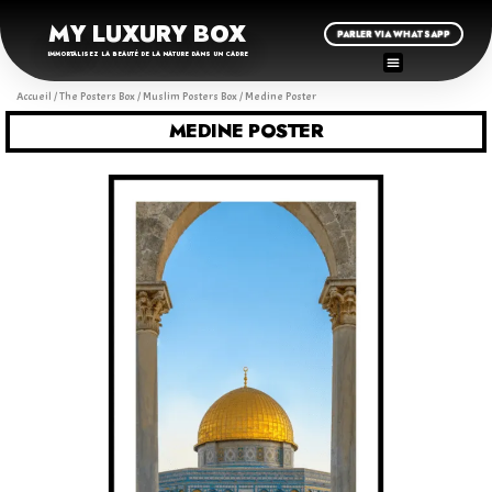
MY LUXURY BOX
PARLER VIA WHATSAPP
IMMORTALISEZ LA BEAUTÉ DE LA NATURE DANS UN CADRE
Accueil
/
The Posters Box
/
Muslim Posters Box
/ Medine Poster
MEDINE POSTER