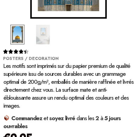





POSTERS / DECORATION
Les motifs sont imprimés sur du papier premium de qualité
supérieure issu de sources durables avec un grammage
optimal de 200g/m², emballés de manière raffinée et livrés
directement chez vous. La surface mate et anti-
éblouissante assure un rendu optimal des couleurs et des
images.
Commandez
et
soyez
livré
dans les
2
à
5 jours
ouvrables