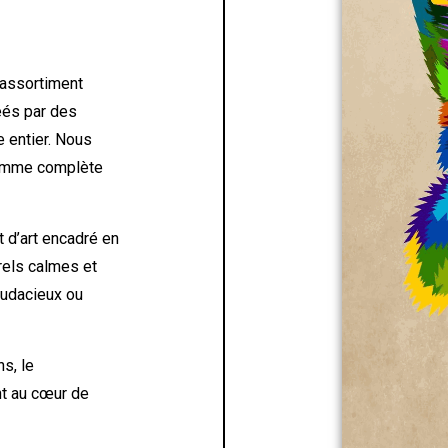
 assortiment
éés par des
 entier. Nous
 gamme complète
 d’art encadré en
urels calmes et
 audacieux ou
ns, le
nt au cœur de