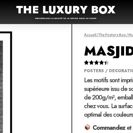
THE LUXURY BOX
IMMORTALISEZ LA BEAUTÉ DE LA NATURE DANS UN CADRE
Accueil
/
The Posters Box
/
Mu
MASJI





POSTERS / DECORATI
Les motifs sont impr
supérieure issu de 
de 200g/m², emballé
chez vous. La surfac
optimal des couleur
Commandez
et