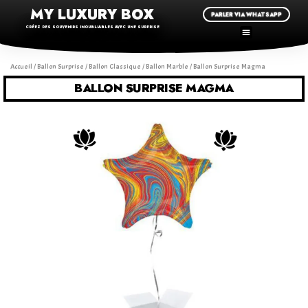
MY LUXURY BOX
PARLER VIA WHATSAPP
CRÉEZ DES SOUVENIRS INOUBLIABLES AVEC UNE SURPRISE
Accueil
/
Ballon Surprise
/
Ballon Classique
/
Ballon Marble
/ Ballon Surprise Magma
BALLON SURPRISE MAGMA