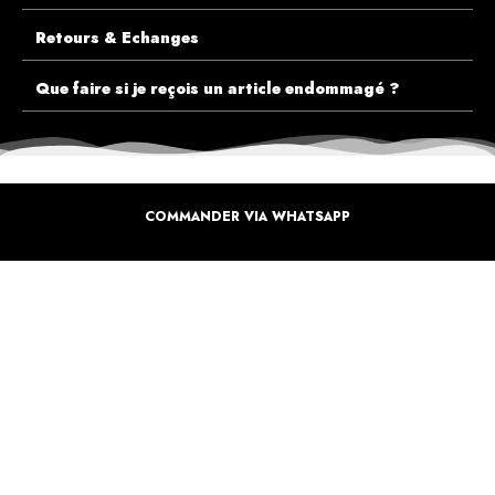
Retours & Echanges
Que faire si je reçois un article endommagé ?
COMMANDER VIA WHATSAPP
ECOUTEZ PLUTÔT NOS CLIENTS AVANT DE FAIRE VOTRE CHOIX
PLUS DE 10.000 CLIENTS
SATISFAITS
Inspirez-vous de la manière dont nos coffrets sont offertes à travers le monde. Grâce à
vous et à nos artistes pour un monde moins industrielle