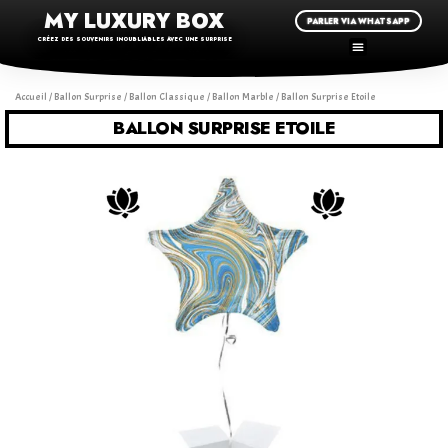
MY LUXURY BOX
PARLER VIA WHATSAPP
CRÉEZ DES SOUVENIRS INOUBLIABLES AVEC UNE SURPRISE
Accueil
/
Ballon Surprise
/
Ballon Classique
/
Ballon Marble
/ Ballon Surprise Etoile
BALLON SURPRISE ETOILE