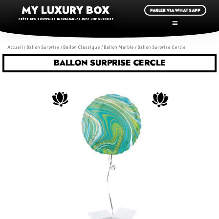
MY LUXURY BOX
PARLER VIA WHATSAPP
CRÉEZ DES SOUVENIRS INOUBLIABLES AVEC UNE SURPRISE
Accueil
/
Ballon Surprise
/
Ballon Classique
/
Ballon Marble
/ Ballon Surprise Cercle
BALLON SURPRISE CERCLE